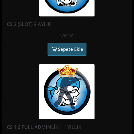
CS 2 (SLOT) 3 AYLIK
₺
30,00
Sepete Ekle
CS 1.6 FULL ADMINLİK | 1 YILLIK