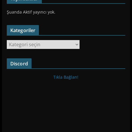
Şuanda Aktif yayıncı yok.
Kategoriler
K
a
t
Discord
e
g
Tıkla Bağlan!
o
r
i
l
e
r