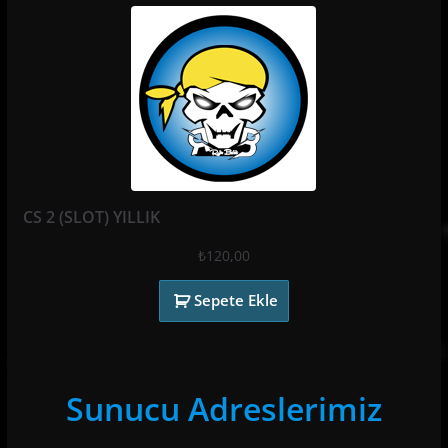
CS 2 (SLOT) YILLIK
₺
120,00
Sepete Ekle
Sunucu Adreslerimiz