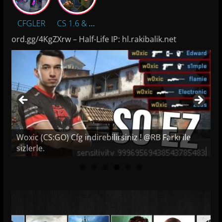
CFGLER
CS 1.6 & Half Life İndir!
gg/4KgZXrw – Half-Life IP: hl.rakibalik.net
Woxic (CS:GO) Cfg indirebilirsiniz ! @RB Farkı ile
sizlerle.