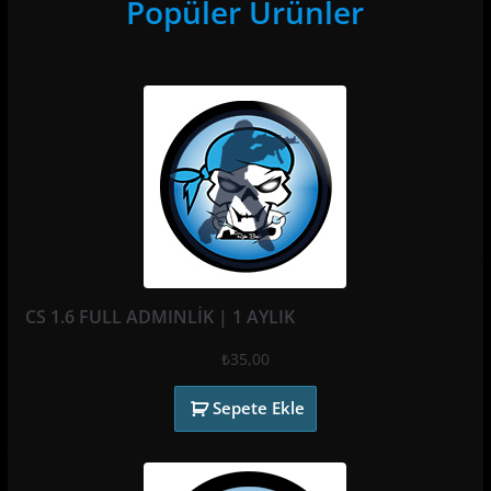
Popüler Ürünler
CS 1.6 FULL ADMINLİK | 1 AYLIK
₺
35,00
Sepete Ekle