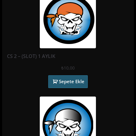
CS 2 – (SLOT) 1 AYLIK
₺
10,00
Sepete Ekle