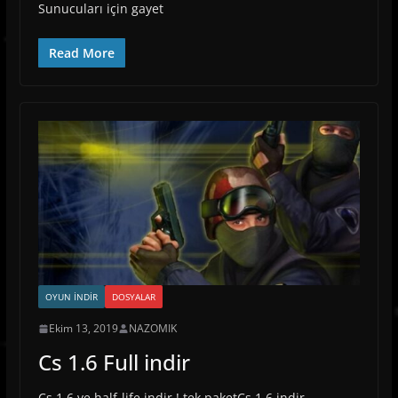
Sunucuları için gayet
Read More
OYUN İNDIR
DOSYALAR
Ekim 13, 2019
NAZOMIK
Cs 1.6 Full indir
Cs 1.6 ve half-life indir ! tek paketCs 1.6 indir