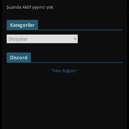
Şuanda Aktif yayıncı yok.
Kategoriler
K
a
t
Discord
e
g
Tıkla Bağlan!
o
r
i
l
e
r