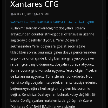
Xantares CFG
Aralık 10, 2018
NAZOMIK
XANTARESss CFG , RAKI BALIK FARKIYLA
Hemen İndir! @RB
Kullanımı: Rardan çıkaracağınız dosyaları, Steam
arayüzünden counter-strike:global offensive in üzerine
sağ tıklayıp özellikler diyoruz. Yerel Dosyalar
sekmesinden Yerel dosyalara göz at seçeneğine
tıkladıktan sonra, önümüze gelen dosya penceresinden
csgo – ve onun içinde ki cfg kısmına giriş yapıyoruz ve
rardan çıkartmış olduğumuz dosyaları buraya atıyoruz.
Sonra oyuna girip konsolu açıyoruz “exec cfgismi” şeklin
de kullanıma açıyoruz. Tüm işlemler bu kadardır. Not:
Kendi config dosyalarınızı yedeklemenizi tavsiye ederim,
beğenmeyeceğiniz herhangi bir cfg den biz sorumlu
değiliz. Kendinize özel ayarları bulmak kolay değildir. Bir
başka Config ayarları makalemiz de görüşmek üzere.
“Xantares Cfg” RAK! BAL!K farkıyla sizlerle