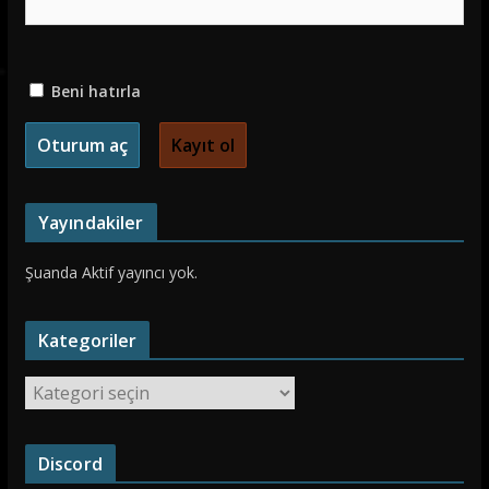
Beni hatırla
Kayıt ol
Yayındakiler
Şuanda Aktif yayıncı yok.
Kategoriler
K
a
t
Discord
e