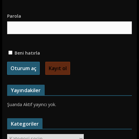
Parola
Beni hatırla
Kayıt ol
Yayındakiler
Şuanda Aktif yayıncı yok.
Kategoriler
K